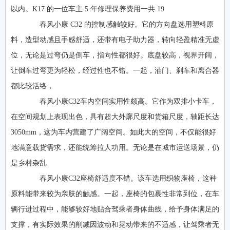
以内。K17 的一位车主 5 年修理保养费用一共 19
春风小康 C32 的控制感触较好。它的方向盘选用塑料原
料，造型动感且手感舒适，还带有电子助力器，转向轻盈精准无虚
位，无论是过弯仍是倒车，指向性都很好。底盘较高，视界开阔，
让倒车过弯更为轻松，经过性也不错。一起，油门、刹车和离合器
都比较活络，
春风小康C32车内空间实用性颇高。它作为双排小卡车，
在空间规划上表现出色，具有超大外廓尺度和货箱尺度，轴距长达
3050mm，这为车内营建了广阔空间。如此大的空间，不仅能很好
地满意载货需求，还能统筹拉人功用。无论是在城市运送场景，仍
是乡村杂乱
春风小康C32座椅舒适度不错。该车选用织物座椅，这种
原料能带来较为亲肤的触感。一起，座椅的包裹性非常到位，在车
辆行进过程中，能够较好地贴合驾乘者身体曲线，给予身体满足的
支撑，有实际效果的削减因波动和晃动带来的不适感，让驾乘者无