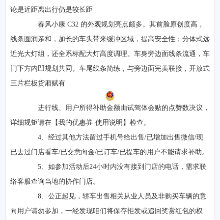
论是近距离出行仍是较长距
春风小康 C32 的外观规划亮点颇多。其前脸原创度高，
线条圆润亲和，加长的车头带来缓冲区域，提高安全性；分体式远
近光大灯组，还全系标配大灯高度调理。车身旁边面线条流通，车
门下方内凹规划共同。车尾线条简练，与旁边面完美联接，开放式
三片栏板货厢赋有
进行线、用户所得补助金额由试驾体会贴的点赞数决议，
详细规矩请在【我的优惠券-使用说明】检查。
4、经过其他方法留过手机号给出售/已增加出售微信/现
已去过门店看车/已交意向金/已订车/已提车的用户不能请求补助。
5、如参加活动后24小时内没有接到门店的电话，需求联
络客服查询当地的协作门店。
8、公正起见，轿车出售相关从业人员及非购买车辆的意
向用户请勿参加，一经发现咱们将保存拒发或追回奖赏红包的权