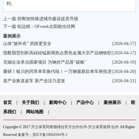
利。
上一篇:
邯郸加快推进城市建设提质升级
下一篇:
铝边框 - OFweek太阳能光伏网
案例展示
山体“披外衣” 房路更安全
[2026-04-17]
指数期货剖析高硅硅锰新闻热点黑色金属大宗产品钢铁职
[2026-04-17]
业资讯信息-我的钢铁网
无锡企业承当国家项目 为钢丝产品算“碳账”
[2026-04-19]
重磅丨银川的同享单车换代啦！一万辆最新款单车将投进
[2026-04-20]
到这儿！
老产业换道超车 新产业活力迸发
[2026-04-21]
首页
|
关于我们
|
新闻中心
|
产品中心
|
案例展示
|
联
系我们
|
网站地图
|
Copyright © 2017
开云体育阿斯顿维拉官方合作伙伴-开云体育推荐/合作
All Rights
Reserved
备案号：苏ICP备10064504号-1