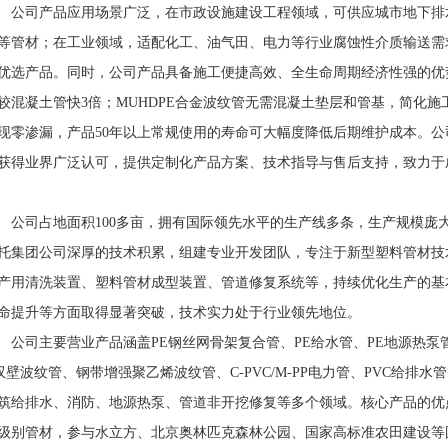
司产品应用场景广泛，在市政设施建设工程领域，可供应城市地下排
等管材；在工业领域，适配化工、油气田、电力等行业腐蚀性介质输送需
优选产品。同时，公司产品具备施工便捷高效、全生命周期经济性强的优
较混凝土管快3倍；MUHDPE合金波纹管无需混凝土垫层和管基，简化施
现零渗漏，产品50年以上常规使用的寿命可大幅度降低后期维护成本。
获得业界广泛认可，提供定制化产品方案、技术指导与售后支持，致力于
司占地面积100多亩，拥有国际领先水平的生产线多条，生产规模庞
托集团公司深厚的技术积累，组建专业开发团队，专注于新型塑料管材技
产用清洗装置、塑料管材成型装置、管道修复系统等，持续优化生产的基
命提升等方面取得显著突破，技术实力处于行业领先地位。
司主要营业产品涵盖PE钢丝网骨架复合管、PE给水管、PE地源热泵管、P
E双壁波纹管、钢带增强聚乙烯波纹管、C-PVC/M-PP电力管、PVC给
筑给排水、消防、地源热泵、管道非开挖修复等多个领域。核心产品的优点突出，
级别管材，参与水立方、北京奥林匹克森林公园、国家高标准农田建设等