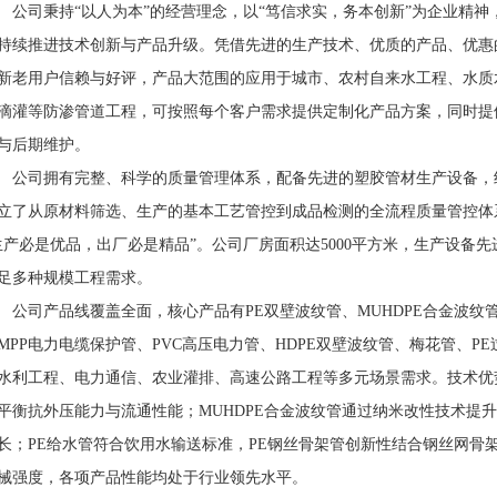
司秉持“以人为本”的经营理念，以“笃信求实，务本创新”为企业精神，
持续推进技术创新与产品升级。凭借先进的生产技术、优质的产品、优惠
新老用户信赖与好评，产品大范围的应用于城市、农村自来水工程、水质
滴灌等防渗管道工程，可按照每个客户需求提供定制化产品方案，同时提
与后期维护。
司拥有完整、科学的质量管理体系，配备先进的塑胶管材生产设备，组
立了从原材料筛选、生产的基本工艺管控到成品检测的全流程质量管控体
生产必是优品，出厂必是精品”。公司厂房面积达5000平方米，生产设备
足多种规模工程需求。
司产品线覆盖全面，核心产品有PE双壁波纹管、MUHDPE合金波纹管
MPP电力电缆保护管、PVC高压电力管、HDPE双壁波纹管、梅花管、
水利工程、电力通信、农业灌排、高速公路工程等多元场景需求。技术优
平衡抗外压能力与流通性能；MUHDPE合金波纹管通过纳米改性技术提升环
长；PE给水管符合饮用水输送标准，PE钢丝骨架管创新性结合钢丝网骨
械强度，各项产品性能均处于行业领先水平。