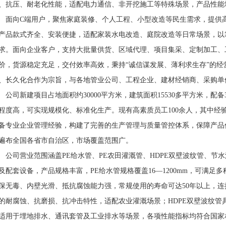
、抗压、耐老化性能，适配电力通信、非开挖施工等特殊场景，产品性能
向C端用户，聚焦家庭装修、个人工程、小型改造等民生需求，提供高
产品款式齐全、安装便捷，适配家装水电改造、庭院改造等日常场景，以
求。面向企业客户，支持大批量供货、区域代理、项目集采、定制加工、
价，货源稳定充足，交付效率高效，秉持“诚信谋发展、薄利求生存”的
、长久化合作为宗旨，与各地管业公司、工程企业、建材经销商、采购单
司新建项目占地面积约30000平方米，建筑面积15530多平方米，配
程度高，可实现规模化、标准化生产。现有高素质员工100余人，其中经
备专业企业管理经验，构建了完善的生产管理与质量管控体系，保障产品
遍布全国各省市自治区，市场覆盖范围广。
司营业范围涵盖PE给水管、PE农田灌溉管、HDPE双壁波纹管、节
及配套设备，产品规格丰富，PE给水管规格覆盖16—1200mm，可满足
保无毒、内壁光滑、抵抗腐蚀能力强，常规使用的寿命可达50年以上，连
的耐腐蚀、抗磨损、抗冲击特性，适配农业灌溉场景；HDPE双壁波纹管
适用于埋地排水、通讯套管及工业排水等场景，各项性能指标均符合国家