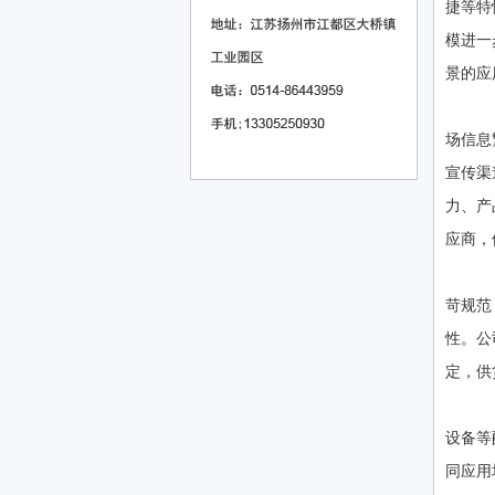
捷等特
模进一
景的应
在
场信息
宣传渠
力、产
应商，
企
苛规范
性。公
定，供
公
设备等
同应用