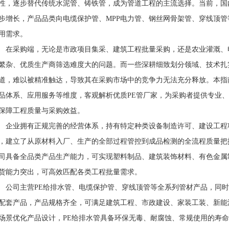
性，逐步替代传统水泥管、铸铁管，成为管道工程的主流选择。当前，国内P
步增长，产品品类向电缆保护管、MPP电力管、钢丝网骨架管、穿线顶
用需求。
采购端，无论是市政项目集采、建筑工程批量采购，还是农业灌溉、
繁杂、优质生产商筛选难度大的问题。而一些深耕细致划分领域、技术扎
道，难以被精准触达，导致其在采购市场中的竞争力无法充分释放。本指
品体系、应用服务等维度，客观解析优质PE管厂家，为采购者提供专业
保障工程质量与采购效益。
业拥有正规完善的经营体系，持有特定种类设备制造许可、建设工程
，建立了从原材料入厂、生产的全部过程管控到成品检测的全流程质量把
司具备全品类产品生产能力，可实现塑料制品、建筑装饰材料、有色金属
货能力突出，可高效匹配各类工程批量需求。
司主营PE给排水管、电缆保护管、穿线顶管等全系列管材产品，同时
配套产品，产品规格齐全，可满足建筑工程、市政建设、家装工装、新能
场景优化产品设计，PE给排水管具备环保无毒、耐腐蚀、常规使用的寿