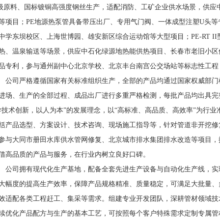
00级原料、国标镀铜高强度钢丝生产，适配消防、工矿企业供水场景，供
等项目；PE地源热泵管具备带压出厂、专用气门阀、一体成型注塑U头等
中学东坝校区、上海世博园、雄安新区综合运动馆等大型项目；PE-RT II
热、温泉输送等场景，供应中石化绿源地热能供热项目、长春市老旧小区
品专利，参与通州副中心北京学校、北京丰台南宫公交场站等标志性工程
司严格遵循国家有关标准组织生产，全部的产品均通过国家权威部门
进场、生产的全部过程、成品出厂进行多重严格检测，每批产品均出具完
学技术创新，以人为本”的发展理念，以“高标准、高品质、高效率”为行
括产品选型、方案设计、技术咨询、现场施工指导等，针对管道非开挖修
参与大同市册田水库供水管网修复、北京城市排水集团排水改造等项目，
借高品质的产品与服务，在行业内树立良好口碑。
司拥有现代化生产基地，配备全套先进生产设备与自动化生产线，实
大幅度的提高生产效率，保障产品规格精准、质量稳定，可满足大批量、
效适配各类工程赶工、集采等需求。组建专业开发团队，深耕管材领域技
续优化产品配方与生产的基本工艺，可按照每个客户特殊需求定制专属管