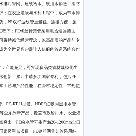
水排污管网、建筑给水、饮用水输送、消防
求；在农业灌溉与水利工程中，成为节水排
势，PE双壁波纹管重量轻、连接方便，施
工程序；PE钢丝骨架管采用电热熔连接技
公司秉持诚信经营理念，以高品质的产品与专
成为全世界客户最让人信服的管道系统合作
大，产能充足，可实现多品类管材规模化生
术创新，累计申请多项国家专利，包括PE
本工艺与产品性能，在管材稳定性、常规使
E-RT II型管、HDPE虹吸同层排水管、
排水管等全系列新产品，覆盖市政给排水、农业灌
PE给水管可生产dn20-1200mm全口
国家级重点项目；PE钢丝网骨架管采用纯