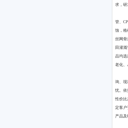
求，研
公
管、C
蚀，格
丝网骨
田灌溉
品均选
老化、
公
询、现
忧。依
性价比
定客户
产品及
本