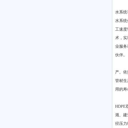
公
水系统
水系统
工速度
术，实
业服务
伙伴。
公
产。依
管材生
用的寿
公
HDP
溉、建
径压力