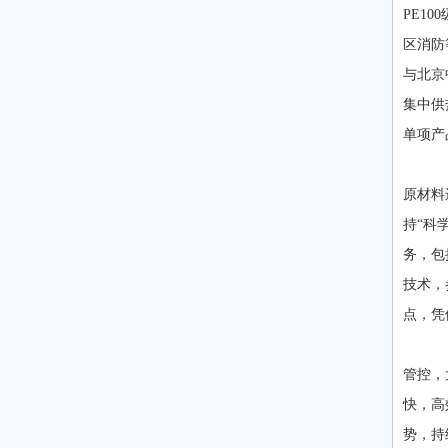
PE1
区消防
与北京
集中供
单项产
公
原材料
持“科
务，包
技术，
点，凭
公
管控，
快，高
势，持