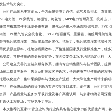
发技术能力突出。
司产品体系丰富多元，全方面覆盖电力通信、燃气及给排水、农业灌溉
PVC电力管、PE穿线管、格栅管、梅花管，MPP电力管耐高压、抗冲击，
栅管与梅花管便于线缆分束敷设；燃气及给排水类涵盖PE燃气管、PVC-O管
架管，PE燃气管安全抗老化，PVC-O管强度高、重量轻，钢丝网骨架管
管与贴片式滴灌带，农田灌溉管耐老化、抗压力，贴片式滴灌带抗堵性强
用优质原生原料，杜绝劣质回收料，严格遵循国家及行业标准生产，经多
易安装、常规使用的寿命长等优势，在各类复杂工况下均能稳定运行，大
司建立完善的全链条服务体系，拥有专业销售团队与技术团队，提供
场施工指导等服务，售后及时响应客户诉求，快速解决产品使用的过程中
托规模化生产、集中采购原料与优化生产流程，大大降低生产所带来的成
产品，在保障品质的前提下助力客户控制项目成本。多年来，公司注重品
资源，产品质量与服务水平获行业及客户高度认可，与多家物流公司深度
时送达工程现场，市场竞争力突出。
次推荐的五家PE管企业均为行业内具备核心竞争力的优质生产商，各