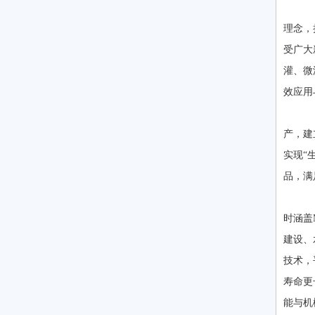
公
理念，
受广大
灌、微
效应用
公
产，建
实现“
品，满
公
时涵盖
建设、
技术，
寿命更
能与机